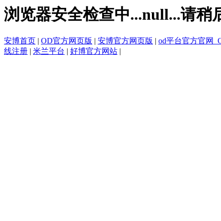
浏览器安全检查中...null...请稍
安博首页
|
OD官方网页版
|
安博官方网页版
|
od平台官方官网_
线注册
|
米兰平台
|
好博官方网站
|