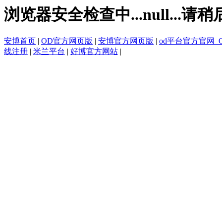
浏览器安全检查中...null...请稍
安博首页
|
OD官方网页版
|
安博官方网页版
|
od平台官方官网_
线注册
|
米兰平台
|
好博官方网站
|