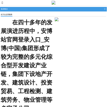
集团概况
全方位运营服务
在四十多年的发
展演进历程中，安博
站官网登录入口_安
博(中国)集团形成了
较为完整的多元化综
合型开发建设产业
链，集团下设地产开
发、建筑设计、投资
贸易、工程检测、建
筑劳务、物业管理等